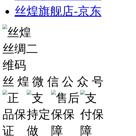
丝煌旗舰店-京东
丝 煌 微 信 公 众 号