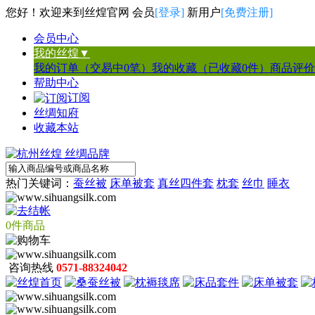
您好！欢迎来到丝煌官网 会员
[登录]
新用户
[免费注册]
会员中心
我的丝煌▼
我的订单（交易中0笔）
我的收藏（已收藏0件）
商品评价
帮助中心
订阅
丝绸知府
收藏本站
热门关键词：
蚕丝被
床单被套
真丝四件套
枕套
丝巾
睡衣
0件商品
咨询热线
0571-88324042