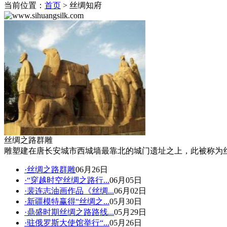
当前位置：
首页
> 丝绸知府
丝绸之路群雕
雕塑建在唐长安城市西城墙最靠北的城门遗址之上，此被称为丝路
·丝绸之路群雕
06月26日
·“穿越时空丝绸之路行...
06月05日
·裴连志油画作品《丝绸...
06月02日
·新疆模特赢得“丝绸之...
05月30日
·鼎盛时期丝绸之路路线...
05月29日
·驻俄罗斯大使馆举行“...
05月26日