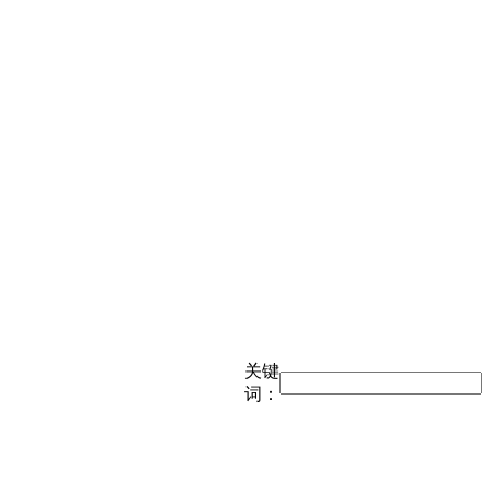
文章搜索
关键
词：