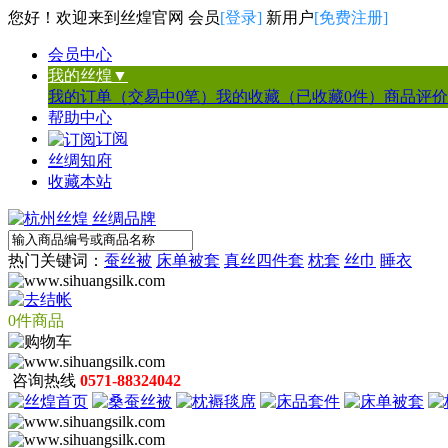
您好！欢迎来到丝煌官网 会员
[登录]
新用户
[免费注册]
会员中心
我的丝煌▼
我的订单（交易中0笔）
我的收藏（已收藏0件）
商品评价
帮助中心
订阅
丝绸知府
收藏本站
热门关键词：
蚕丝被
床单被套
真丝四件套
枕套
丝巾
睡衣
0件商品
咨询热线
0571-88324042