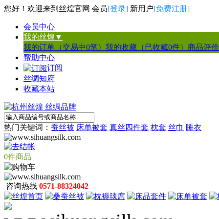
您好！欢迎来到丝煌官网 会员
[登录]
新用户
[免费注册]
会员中心
我的丝煌▼
我的订单（交易中0笔）
我的收藏（已收藏0件）
商品评价
帮助中心
订阅
丝绸知府
收藏本站
热门关键词：
蚕丝被
床单被套
真丝四件套
枕套
丝巾
睡衣
0件商品
咨询热线
0571-88324042