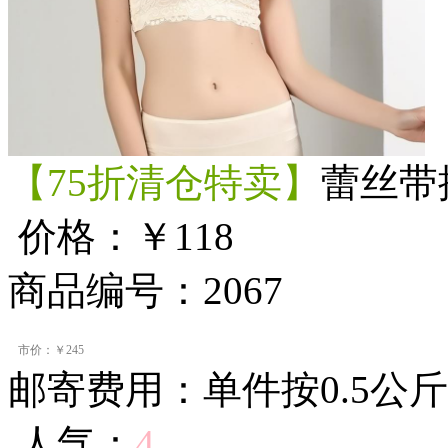
【75折清仓特卖】
蕾丝带
价格：
￥118
商品编号：2067
市价：￥245
邮寄费用：单件按0.5公
人气：
4