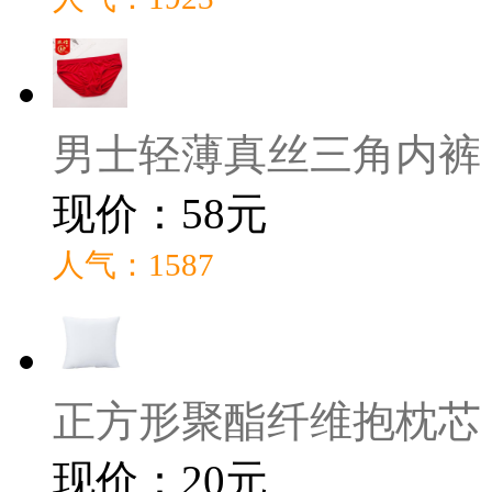
男士轻薄真丝三角内裤
现价：58元
人气：1587
正方形聚酯纤维抱枕芯
现价：20元