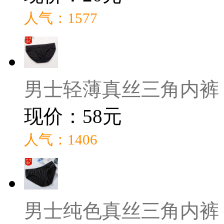
人气：1577
男士轻薄真丝三角内裤
现价：58元
人气：1406
男士纯色真丝三角内裤