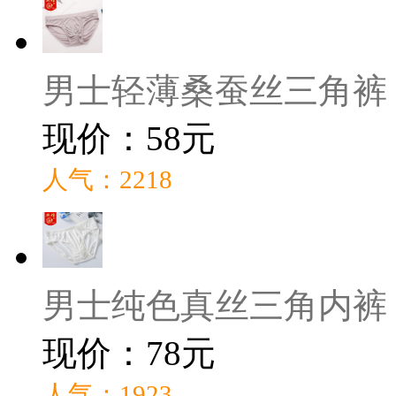
男士轻薄桑蚕丝三角裤
现价：58元
人气：2218
男士纯色真丝三角内裤
现价：78元
人气：1923