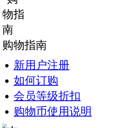
购物指南
新用户注册
如何订购
会员等级折扣
购物币使用说明