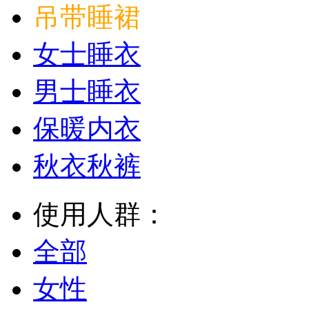
吊带睡裙
女士睡衣
男士睡衣
保暖内衣
秋衣秋裤
使用人群：
全部
女性