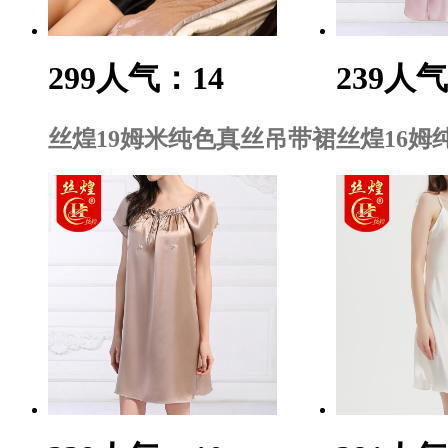
299
人气：14
239
人气
丝煌19姆米纯色真丝
吊带
裙
丝煌16姆