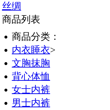
商品列表
商品分类：
内衣睡衣
>
文胸抹胸
背心体恤
女士内裤
男士内裤