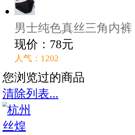
男士纯色真丝三角内裤
现价：78元
人气：1202
您浏览过的商品
清除列表...