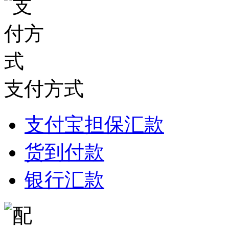
支付方式
支付宝担保汇款
货到付款
银行汇款