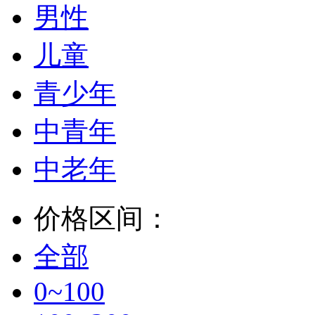
男性
儿童
青少年
中青年
中老年
价格区间：
全部
0~100