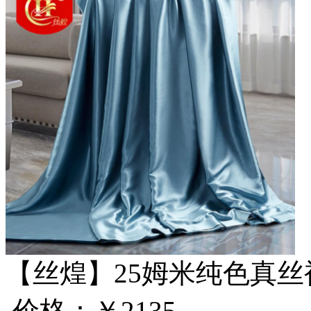
【丝煌】25姆米纯色真丝
价格：
￥2135