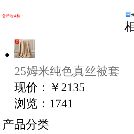
您所选规格：
25姆米纯色真丝被套
现价：￥2135
浏览：1741
产品分类