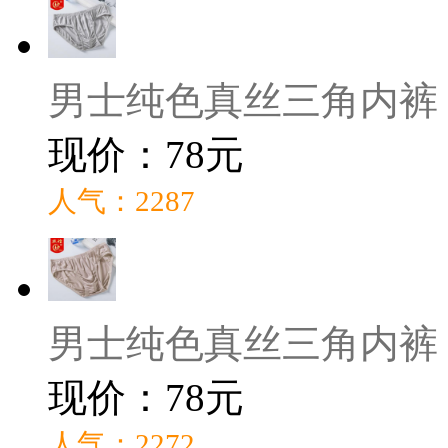
男士纯色真丝三角内裤
现价：78元
人气：2287
男士纯色真丝三角内裤
现价：78元
人气：2272