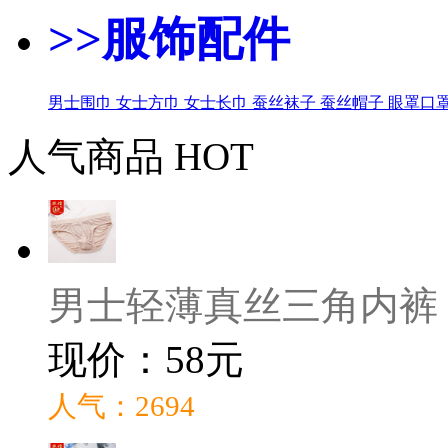
>>服饰配件
男士围巾
女士方巾
女士长巾
蚕丝袜子
蚕丝帽子
眼罩口
人气商品
HOT
男士轻薄真丝三角内裤
现价：58元
人气：2694