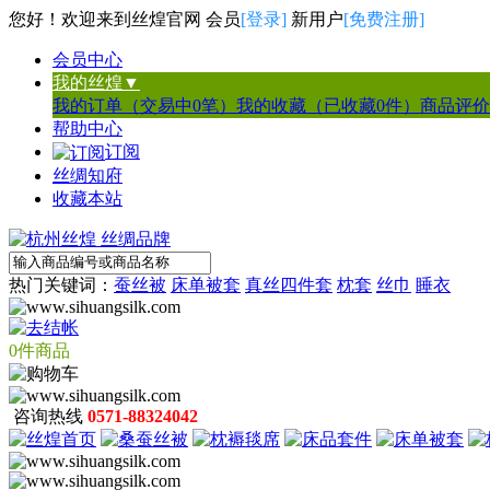
您好！欢迎来到丝煌官网 会员
[登录]
新用户
[免费注册]
会员中心
我的丝煌▼
我的订单（交易中0笔）
我的收藏（已收藏0件）
商品评价
帮助中心
订阅
丝绸知府
收藏本站
热门关键词：
蚕丝被
床单被套
真丝四件套
枕套
丝巾
睡衣
0件商品
咨询热线
0571-88324042