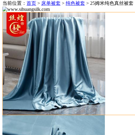
当前位置：
首页
>
床单被套
>
纯色被套
> 25姆米纯色真丝被套