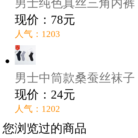
男士纯色真丝三角内裤
现价：78元
人气：1203
男士中筒款桑蚕丝袜子
现价：24元
人气：1202
您浏览过的商品