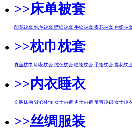
>>床单被套
印花被套
纯色被套
喷绘被套
手绘被套
提花被套
色织被
>>枕巾枕套
真丝枕巾
印花枕套
纯色枕套
喷绘枕套
手绘枕套
提花枕
>>内衣睡衣
文胸抹胸
背心体恤
女士内裤
男士内裤
吊带睡裙
女士睡
>>丝绸服装