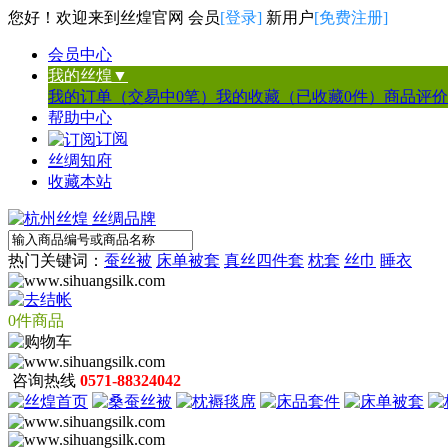
您好！欢迎来到丝煌官网 会员
[登录]
新用户
[免费注册]
会员中心
我的丝煌▼
我的订单（交易中0笔）
我的收藏（已收藏0件）
商品评价
帮助中心
订阅
丝绸知府
收藏本站
热门关键词：
蚕丝被
床单被套
真丝四件套
枕套
丝巾
睡衣
0件商品
咨询热线
0571-88324042