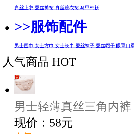
真丝上衣
蚕丝裤裙
真丝连衣裙
马甲棉袄
>>服饰配件
男士围巾
女士方巾
女士长巾
蚕丝袜子
蚕丝帽子
眼罩口
人气商品
HOT
男士轻薄真丝三角内裤
现价：58元