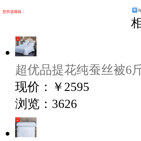
您所选规格：
超优品提花纯蚕丝被6
现价：￥2595
浏览：3626