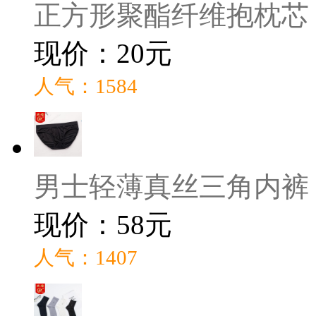
正方形聚酯纤维抱枕芯
现价：20元
人气：1584
男士轻薄真丝三角内裤
现价：58元
人气：1407