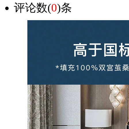
评论数(
0
)条