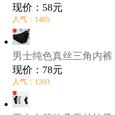
现价：58元
人气：1405
男士纯色真丝三角内裤
现价：78元
人气：1203