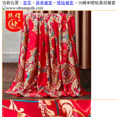
当前位置：
首页
>
床单被套
>
喷绘被套
> 16姆米喷绘真丝被套