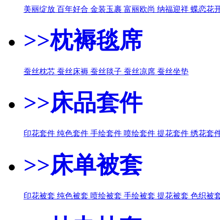
美丽绽放
百年好合
金装玉裹
富丽欧尚
纳福迎祥
蝶恋花
>>枕褥毯席
蚕丝枕芯
蚕丝床褥
蚕丝毯子
蚕丝凉席
蚕丝坐垫
>>床品套件
印花套件
纯色套件
手绘套件
喷绘套件
提花套件
绣花套
>>床单被套
印花被套
纯色被套
喷绘被套
手绘被套
提花被套
色织被