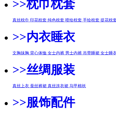
>>枕巾枕套
真丝枕巾
印花枕套
纯色枕套
喷绘枕套
手绘枕套
提花枕
>>内衣睡衣
文胸抹胸
背心体恤
女士内裤
男士内裤
吊带睡裙
女士睡
>>丝绸服装
真丝上衣
蚕丝裤裙
真丝连衣裙
马甲棉袄
>>服饰配件