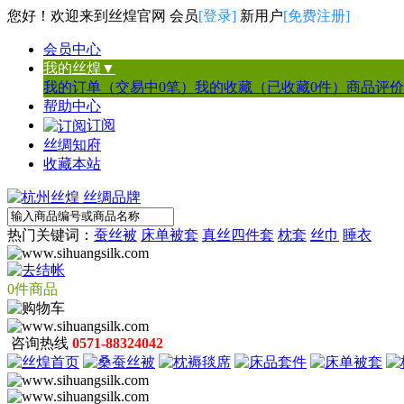
您好！欢迎来到丝煌官网 会员
[登录]
新用户
[免费注册]
会员中心
我的丝煌▼
我的订单（交易中0笔）
我的收藏（已收藏0件）
商品评价
帮助中心
订阅
丝绸知府
收藏本站
热门关键词：
蚕丝被
床单被套
真丝四件套
枕套
丝巾
睡衣
0件商品
咨询热线
0571-88324042