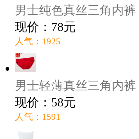
男士纯色真丝三角内裤
现价：78元
人气：1925
男士轻薄真丝三角内裤
现价：58元
人气：1591