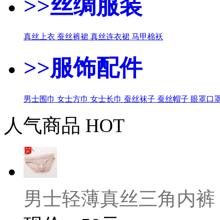
>>丝绸服装
真丝上衣
蚕丝裤裙
真丝连衣裙
马甲棉袄
>>服饰配件
男士围巾
女士方巾
女士长巾
蚕丝袜子
蚕丝帽子
眼罩口
人气商品
HOT
男士轻薄真丝三角内裤