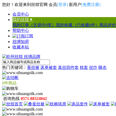
您好！欢迎来到丝煌官网 会员
[登录]
新用户
[免费注册]
会员中心
我的丝煌▼
我的订单（交易中0笔）
我的收藏（已收藏0件）
商品评价
帮助中心
订阅
丝绸知府
收藏本站
热门关键词：
蚕丝被
床单被套
真丝四件套
枕套
丝巾
睡衣
0件商品
咨询热线
0571-88324042