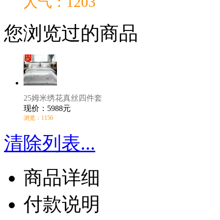
人气：1203
您浏览过的商品
25姆米绣花真丝四件套
现价：5988元
浏览：1156
清除列表...
商品详细
付款说明