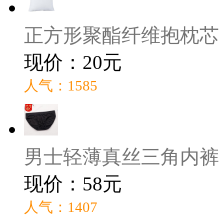
正方形聚酯纤维抱枕芯
现价：20元
人气：1585
男士轻薄真丝三角内裤
现价：58元
人气：1407