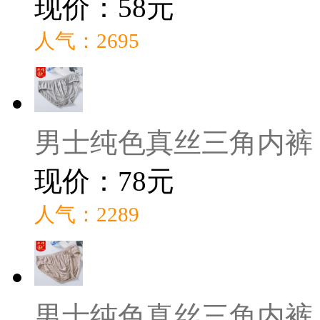
现价：58元
人气：2695
男士纯色真丝三角内裤
现价：78元
人气：2289
男士纯色真丝三角内裤