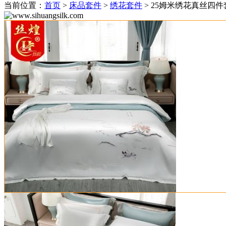
当前位置：
首页
>
床品套件
>
绣花套件
> 25姆米绣花真丝四件